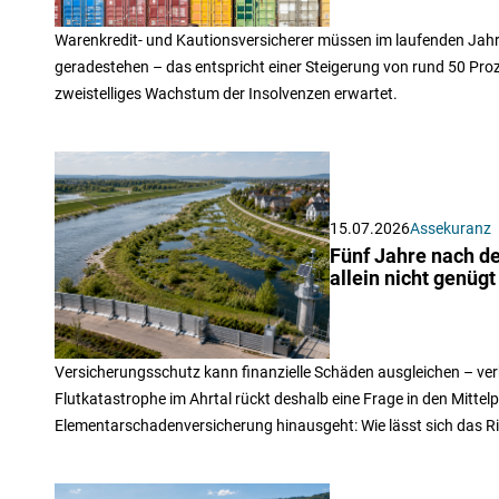
Warenkredit- und Kautionsversicherer müssen im laufenden Jahr 
geradestehen – das entspricht einer Steigerung von rund 50 Pro
zweistelliges Wachstum der Insolvenzen erwartet.
15.07.2026
Assekuranz
Fünf Jahre nach d
allein nicht genügt
Versicherungsschutz kann finanzielle Schäden ausgleichen – verh
Flutkatastrophe im Ahrtal rückt deshalb eine Frage in den Mittelp
Elementarschadenversicherung hinausgeht: Wie lässt sich das R