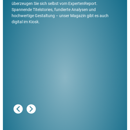
überzeugen Sie sich selbst vom ExpertenReport.
Spannende Titelstories, fundierte Analysen und
hochwertige Gestaltung – unser Magazin gibt es auch
digital im Kiosk.
Ausg
"De
Her