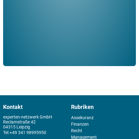
ble
Klau
Schm
der 
Kontakt
Rubriken
experten-netzwerk GmbH
Assekuranz
Reclamstraße 42
Finanzen
04315 Leipzig
Recht
+49 341 98995950
Management