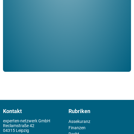
Her
ble
Klau
Schm
der 
Kontakt
Rubriken
experten-netzwerk GmbH
Assekuranz
Reclamstraße 42
Finanzen
04315 Leipzig