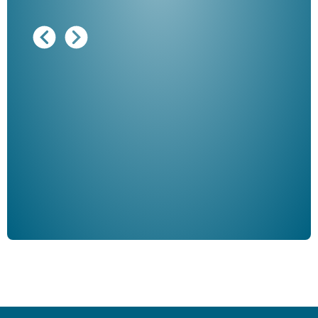
Ausg
"De
Her
ble
Klau
Schm
der 