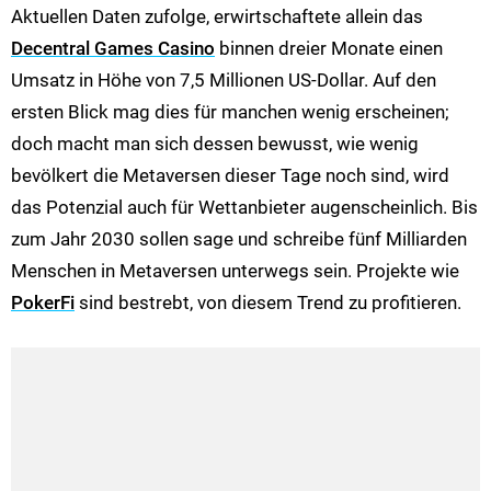
Aktuellen Daten zufolge, erwirtschaftete allein das
Decentral Games Casino
binnen dreier Monate einen
Umsatz in Höhe von 7,5 Millionen US-Dollar. Auf den
ersten Blick mag dies für manchen wenig erscheinen;
doch macht man sich dessen bewusst, wie wenig
bevölkert die Metaversen dieser Tage noch sind, wird
das Potenzial auch für Wettanbieter augenscheinlich. Bis
zum Jahr 2030 sollen sage und schreibe fünf Milliarden
Menschen in Metaversen unterwegs sein. Projekte wie
PokerFi
sind bestrebt, von diesem Trend zu profitieren.