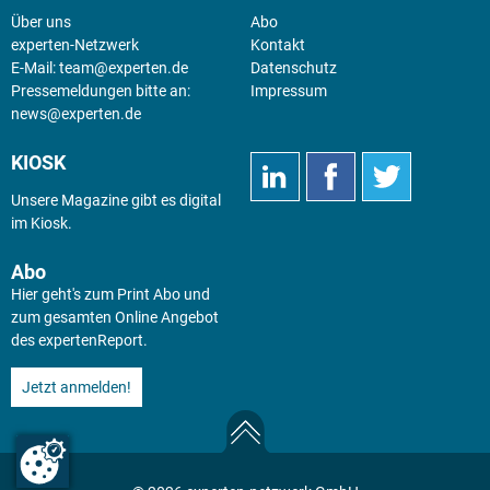
Über uns
Abo
experten-Netzwerk
Kontakt
E-Mail:
team@experten.de
Datenschutz
Pressemeldungen bitte an:
Impressum
news@experten.de
KIOSK
Unsere Magazine gibt es digital
im
Kiosk
.
Abo
Hier geht's zum Print Abo und
zum gesamten Online Angebot
des expertenReport.
Jetzt anmelden!