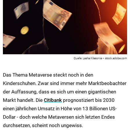
Lasha Kilasonia – stock.adobe.com
Das Thema Metaverse steckt noch in den
Kinderschuhen. Zwar sind immer mehr Marktbeobachter
der Auffassung, dass es sich um einen gigantischen
Markt handelt. Die
Citibank
prognostiziert bis 2030
einen jährlichen Umsatz in Höhe von 13 Billionen US-
Dollar - doch welche Metaversen sich letzten Endes
durchsetzen, scheint noch ungewiss.