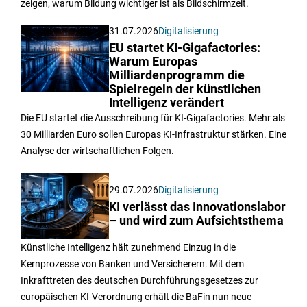
zeigen, warum Bildung wichtiger ist als Bildschirmzeit.
31.07.2026
Digitalisierung
EU startet KI-Gigafactories:
Warum Europas
Milliardenprogramm die
Spielregeln der künstlichen
Intelligenz verändert
Die EU startet die Ausschreibung für KI-Gigafactories. Mehr als
30 Milliarden Euro sollen Europas KI-Infrastruktur stärken. Eine
Analyse der wirtschaftlichen Folgen.
29.07.2026
Digitalisierung
KI verlässt das Innovationslabor
– und wird zum Aufsichtsthema
Künstliche Intelligenz hält zunehmend Einzug in die
Kernprozesse von Banken und Versicherern. Mit dem
Inkrafttreten des deutschen Durchführungsgesetzes zur
europäischen KI-Verordnung erhält die BaFin nun neue