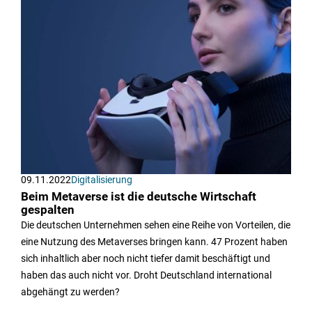
09.11.2022
Digitalisierung
Beim Metaverse ist die deutsche Wirtschaft
gespalten
Die deutschen Unternehmen sehen eine Reihe von Vorteilen, die
eine Nutzung des Metaverses bringen kann. 47 Prozent haben
sich inhaltlich aber noch nicht tiefer damit beschäftigt und
haben das auch nicht vor. Droht Deutschland international
abgehängt zu werden?