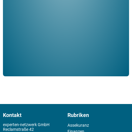
"De
Her
ble
Klau
Schm
der 
Kontakt
Rubriken
experten-netzwerk GmbH
Assekuranz
Reclamstraße 42
Finanzen