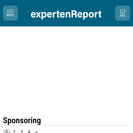
Sponsoring
1
2
3
4
>