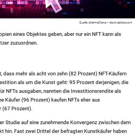
ArtemisDiana – stock.adobe.com
Kopien eines Objektes geben, aber nur ein NFT kann als
itzer zuzuordnen.
t, dass mehr als acht von zehn (82 Prozent) NFT-Käufern
stition als um die Kunst geht: 95 Prozent derjenigen, die
ür NFTs ausgaben, nannten die Investitionsrendite als
he Käufer (96 Prozent) kaufen NFTs eher aus
r (67 Prozent).
der Studie auf eine zunehmende Konvergenz zwischen dem
t hin. Fast zwei Drittel der befragten Kunstkäufer haben