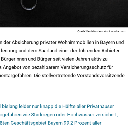
Kenishirotie – stock.adobe.com
in der Absicherung privater Wohnimmobilien in Bayern und
andenburg und dem Saarland einer der führenden Anbieter.
Bürgerinnen und Bürger seit vielen Jahren aktiv zu
es Angebot von bezahlbarem Versicherungsschutz für
ntargefahren. Die stellvertretende Vorstandsvorsitzende
bislang leider nur knapp die Hälfte aller Privathäuser
rgefahren wie Starkregen oder Hochwasser versichert,
ßten Geschäftsgebiet Bayern 99,2 Prozent aller