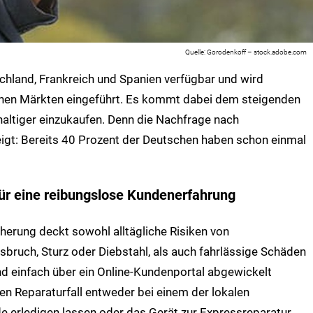
Gorodenkoff – stock.adobe.com
chland, Frankreich und Spanien verfügbar und wird
schen Märkten eingeführt. Es kommt dabei dem steigenden
altiger einzukaufen. Denn die Nachfrage nach
eigt: Bereits 40 Prozent der Deutschen haben schon einmal
für eine reibungslose Kundenerfahrung
erung deckt sowohl alltägliche Risiken von
bruch, Sturz oder Diebstahl, als auch fahrlässige Schäden
nd einfach über ein Online-Kundenportal abgewickelt
en Reparaturfall entweder bei einem der lokalen
de erledigen lassen oder das Gerät zur Expressreparatur