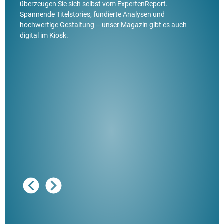
überzeugen Sie sich selbst vom ExpertenReport.
Spannende Titelstories, fundierte Analysen und
hochwertige Gestaltung – unser Magazin gibt es auch
digital im Kiosk.
Ausg
"De
Her