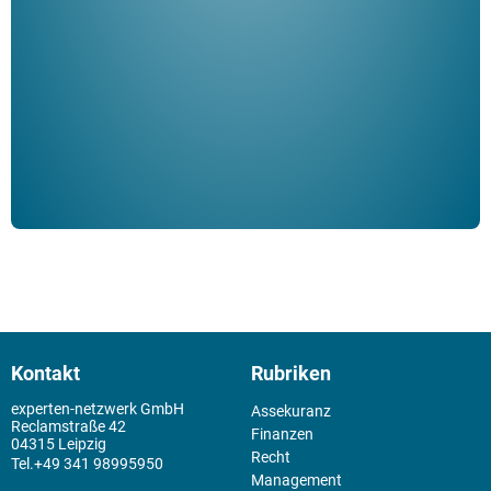
ble
Klau
Schm
der 
Kontakt
Rubriken
experten-netzwerk GmbH
Assekuranz
Reclamstraße 42
Finanzen
04315 Leipzig
Recht
+49 341 98995950
Management