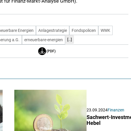
tut für Finanz-Markt-Analyse GmbH).
neuerbare Energien
Anlagestrategie
Fondspolicen
WWK
[..]
erung a.G.
erneuerbare-energien
(PDF)
23.09.2024
Finanzen
Sachwert-Investme
Hebel