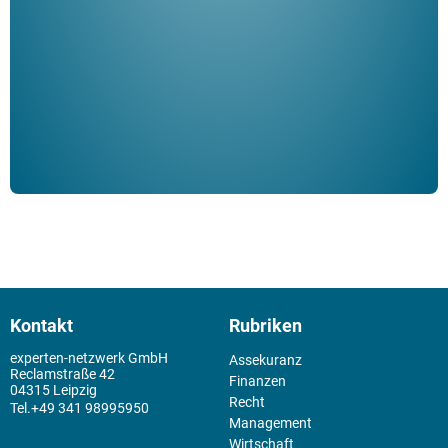
Klau
Schm
der 
Kontakt
Rubriken
experten-netzwerk GmbH
Assekuranz
Reclamstraße 42
Finanzen
04315 Leipzig
Recht
+49 341 98995950
Management
Wirtschaft