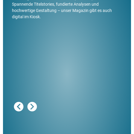
Spannende Titelstories, fundierte Analysen und
hochwertige Gestaltung – unser Magazin gibt es auch
digital im Kiosk.
Ausg
"De
Her
ble