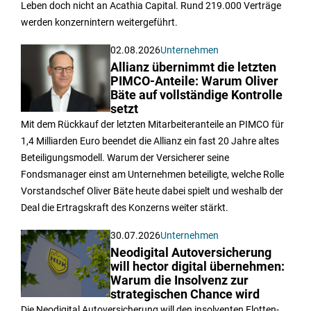
Leben doch nicht an Acathia Capital. Rund 219.000 Verträge
werden konzernintern weitergeführt.
02.08.2026
Unternehmen
Allianz übernimmt die letzten
PIMCO-Anteile: Warum Oliver
Bäte auf vollständige Kontrolle
setzt
Mit dem Rückkauf der letzten Mitarbeiteranteile an PIMCO für
1,4 Milliarden Euro beendet die Allianz ein fast 20 Jahre altes
Beteiligungsmodell. Warum der Versicherer seine
Fondsmanager einst am Unternehmen beteiligte, welche Rolle
Vorstandschef Oliver Bäte heute dabei spielt und weshalb der
Deal die Ertragskraft des Konzerns weiter stärkt.
30.07.2026
Unternehmen
Neodigital Autoversicherung
will hector digital übernehmen:
Warum die Insolvenz zur
strategischen Chance wird
Die Neodigital Autoversicherung will den insolventen Flotten-