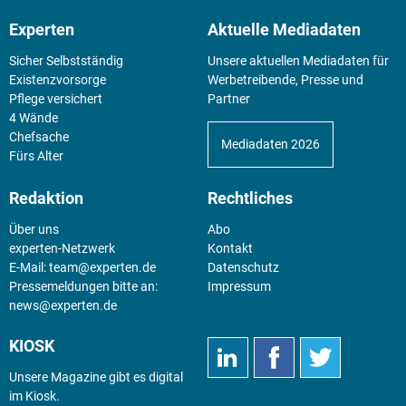
Experten
Aktuelle Mediadaten
Sicher Selbstständig
Unsere aktuellen Mediadaten für
Existenz­vorsorge
Werbetreibende, Presse und
Pflege versichert
Partner
4 Wände
Chefsache
Mediadaten 2026
Fürs Alter
Redaktion
Rechtliches
Über uns
Abo
experten-Netzwerk
Kontakt
E-Mail:
team@experten.de
Datenschutz
Pressemeldungen bitte an:
Impressum
news@experten.de
KIOSK
Unsere Magazine gibt es digital
im
Kiosk
.