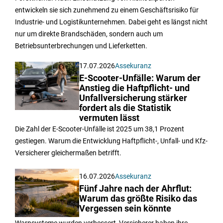
entwickeln sie sich zunehmend zu einem Geschäftsrisiko für
Industrie- und Logistikunternehmen. Dabei geht es längst nicht
nur um direkte Brandschäden, sondern auch um
Betriebsunterbrechungen und Lieferketten.
17.07.2026
Assekuranz
E-Scooter-Unfälle: Warum der
Anstieg die Haftpflicht- und
Unfallversicherung stärker
fordert als die Statistik
vermuten lässt
Die Zahl der E-Scooter-Unfälle ist 2025 um 38,1 Prozent
gestiegen. Warum die Entwicklung Haftpflicht-, Unfall- und Kfz-
Versicherer gleichermaßen betrifft.
16.07.2026
Assekuranz
Fünf Jahre nach der Ahrflut:
Warum das größte Risiko das
Vergessen sein könnte