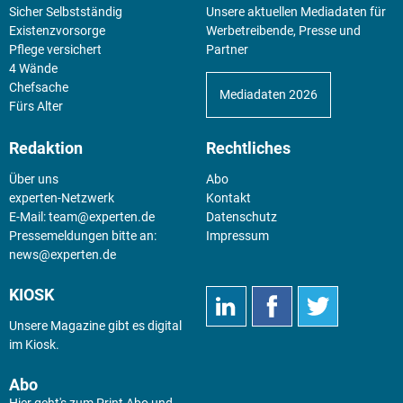
Sicher Selbstständig
Unsere aktuellen Mediadaten für
Existenz­vorsorge
Werbetreibende, Presse und
Pflege versichert
Partner
4 Wände
Chefsache
Mediadaten 2026
Fürs Alter
Redaktion
Rechtliches
Über uns
Abo
experten-Netzwerk
Kontakt
E-Mail:
team@experten.de
Datenschutz
Pressemeldungen bitte an:
Impressum
news@experten.de
KIOSK
Unsere Magazine gibt es digital
im
Kiosk
.
Abo
Hier geht's zum Print Abo und