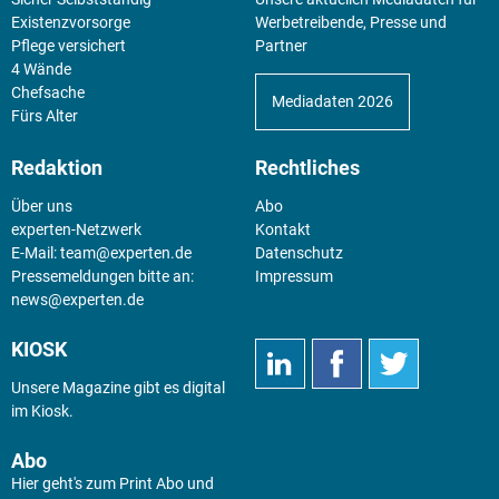
Existenz­vorsorge
Werbetreibende, Presse und
Pflege versichert
Partner
4 Wände
Chefsache
Mediadaten 2026
Fürs Alter
Redaktion
Rechtliches
Über uns
Abo
experten-Netzwerk
Kontakt
E-Mail:
team@experten.de
Datenschutz
Pressemeldungen bitte an:
Impressum
news@experten.de
KIOSK
Unsere Magazine gibt es digital
im
Kiosk
.
Abo
Hier geht's zum Print Abo und