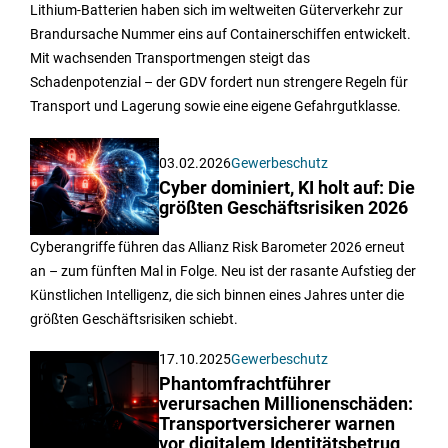
Lithium-Batterien haben sich im weltweiten Güterverkehr zur
Brandursache Nummer eins auf Containerschiffen entwickelt.
Mit wachsenden Transportmengen steigt das
Schadenpotenzial – der GDV fordert nun strengere Regeln für
Transport und Lagerung sowie eine eigene Gefahrgutklasse.
03.02.2026
Gewerbeschutz
Cyber dominiert, KI holt auf: Die
größten Geschäftsrisiken 2026
Cyberangriffe führen das Allianz Risk Barometer 2026 erneut
an – zum fünften Mal in Folge. Neu ist der rasante Aufstieg der
Künstlichen Intelligenz, die sich binnen eines Jahres unter die
größten Geschäftsrisiken schiebt.
17.10.2025
Gewerbeschutz
Phantomfrachtführer
verursachen Millionenschäden:
Transportversicherer warnen
vor digitalem Identitätsbetrug