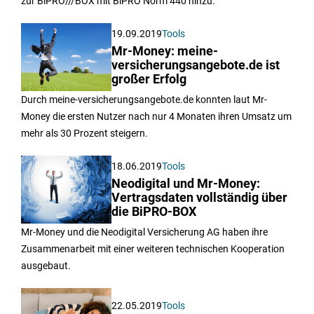
zur BiPRO///BOX mit BiPRO Norm 440 hinzu.
19.09.2019
Tools
Mr-Money: meine-
versicherungsangebote.de ist
großer Erfolg
Durch meine-versicherungsangebote.de konnten laut Mr-
Money die ersten Nutzer nach nur 4 Monaten ihren Umsatz um
mehr als 30 Prozent steigern.
18.06.2019
Tools
Neodigital und Mr-Money:
Vertragsdaten vollständig über
die BiPRO-BOX
Mr-Money und die Neodigital Versicherung AG haben ihre
Zusammenarbeit mit einer weiteren technischen Kooperation
ausgebaut.
22.05.2019
Tools