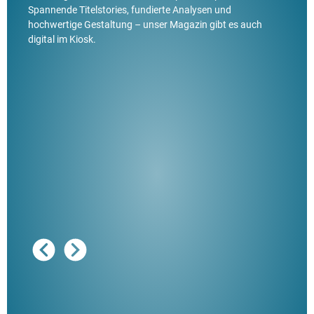
Spannende Titelstories, fundierte Analysen und
hochwertige Gestaltung – unser Magazin gibt es auch
digital im Kiosk.
Ausg
"De
Her
ble