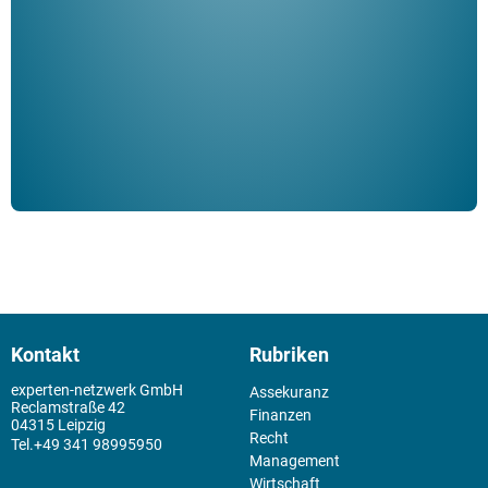
Klau
Schm
der 
Kontakt
Rubriken
experten-netzwerk GmbH
Assekuranz
Reclamstraße 42
Finanzen
04315 Leipzig
Recht
+49 341 98995950
Management
Wirtschaft