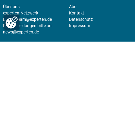
Über uns
Abo
experten-Netzwerk
Kontakt
E-Mail:
team@experten.de
Datenschutz
Pressemeldungen bitte an:
Impressum
news@experten.de
KIOSK
Unsere Magazine gibt es digital
im
Kiosk
.
Abo
Hier geht's zum Print Abo und
zum gesamten Online Angebot
des expertenReport.
Jetzt anmelden!