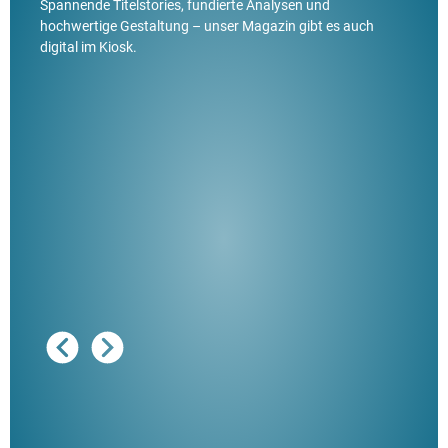
Spannende Titelstories, fundierte Analysen und
hochwertige Gestaltung – unser Magazin gibt es auch
digital im Kiosk.
Ausg
"De
Her
ble