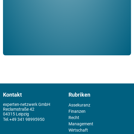
Klau
Schm
der 
Kontakt
Rubriken
experten-netzwerk GmbH
Assekuranz
Reclamstraße 42
Finanzen
04315 Leipzig
Recht
+49 341 98995950
Management
Wirtschaft