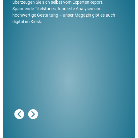
überzeugen Sie sich selbst vom ExpertenReport.
Spannende Titelstories, fundierte Analysen und
hochwertige Gestaltung – unser Magazin gibt es auch
digital im Kiosk.
Ausg
"De
Her