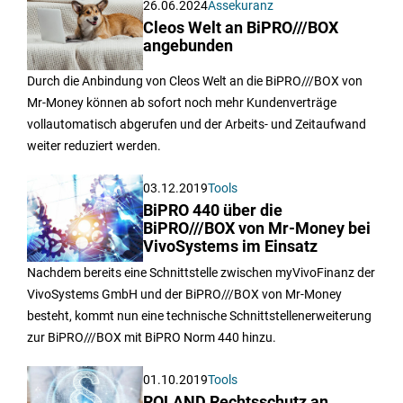
26.06.2024
Assekuranz
Cleos Welt an BiPRO///BOX
angebunden
Durch die Anbindung von Cleos Welt an die BiPRO///BOX von
Mr-Money können ab sofort noch mehr Kundenverträge
vollautomatisch abgerufen und der Arbeits- und Zeitaufwand
weiter reduziert werden.
03.12.2019
Tools
BiPRO 440 über die
BiPRO///BOX von Mr-Money bei
VivoSystems im Einsatz
Nachdem bereits eine Schnittstelle zwischen myVivoFinanz der
VivoSystems GmbH und der BiPRO///BOX von Mr-Money
besteht, kommt nun eine technische Schnittstellenerweiterung
zur BiPRO///BOX mit BiPRO Norm 440 hinzu.
01.10.2019
Tools
ROLAND Rechtsschutz an