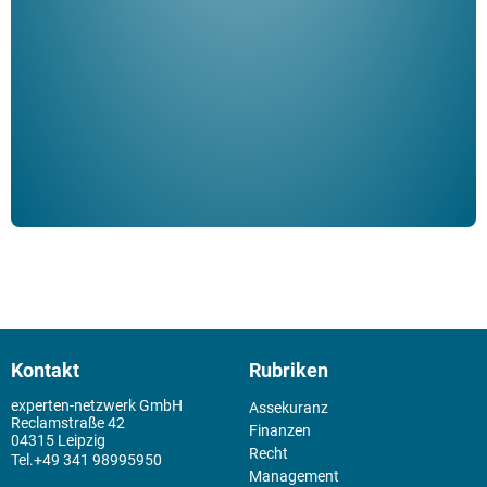
ble
Klau
Schm
der 
Kontakt
Rubriken
experten-netzwerk GmbH
Assekuranz
Reclamstraße 42
Finanzen
04315 Leipzig
Recht
+49 341 98995950
Management