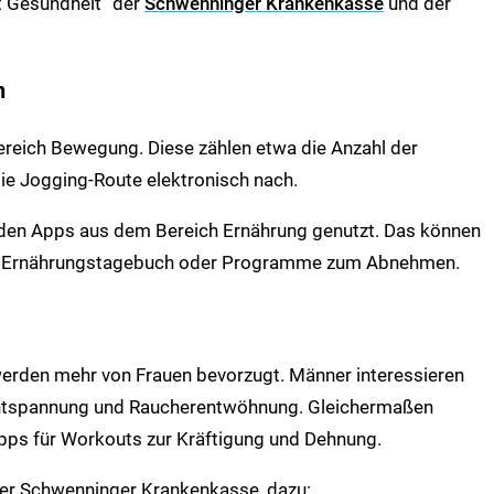
t Gesundheit“ der
Schwenninger Krankenkasse
und der
n
eich Bewegung. Diese zählen etwa die Anzahl der
ie Jogging-Route elektronisch nach.
den Apps aus dem Bereich Ernährung genutzt. Das können
s Ernährungstagebuch oder Programme zum Abnehmen.
rden mehr von Frauen bevorzugt. Männer interessieren
 Entspannung und Raucherentwöhnung. Gleichermaßen
Apps für Workouts zur Kräftigung und Dehnung.
der Schwenninger Krankenkasse, dazu: