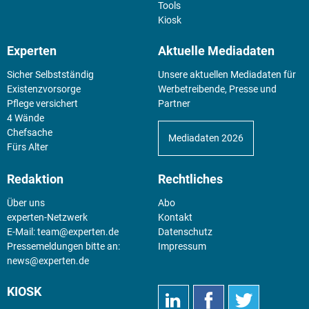
Tools
Kiosk
Experten
Aktuelle Mediadaten
Sicher Selbstständig
Unsere aktuellen Mediadaten für
Existenz­vorsorge
Werbetreibende, Presse und
Pflege versichert
Partner
4 Wände
Chefsache
Mediadaten 2026
Fürs Alter
Redaktion
Rechtliches
Über uns
Abo
experten-Netzwerk
Kontakt
E-Mail:
team@experten.de
Datenschutz
Pressemeldungen bitte an:
Impressum
news@experten.de
KIOSK