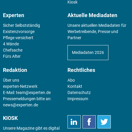
Kiosk
Experten
Aktuelle Mediadaten
Sicher Selbstständig
Unsere aktuellen Mediadaten für
Existenz­vorsorge
Werbetreibende, Presse und
Pflege versichert
Partner
4 Wände
Chefsache
Mediadaten 2026
Fürs Alter
Redaktion
Rechtliches
Über uns
Abo
experten-Netzwerk
Kontakt
E-Mail:
team@experten.de
Datenschutz
Pressemeldungen bitte an:
Impressum
news@experten.de
KIOSK
Unsere Magazine gibt es digital