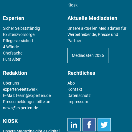
Kiosk
Experten
Aktuelle Mediadaten
Sicher Selbstständig
Unsere aktuellen Mediadaten für
Existenz­vorsorge
Werbetreibende, Presse und
Pflege versichert
Partner
4 Wände
Chefsache
Mediadaten 2026
Fürs Alter
Redaktion
Rechtliches
Über uns
Abo
experten-Netzwerk
Kontakt
E-Mail:
team@experten.de
Datenschutz
Pressemeldungen bitte an:
Impressum
news@experten.de
KIOSK
Unsere Magazine gibt es digital