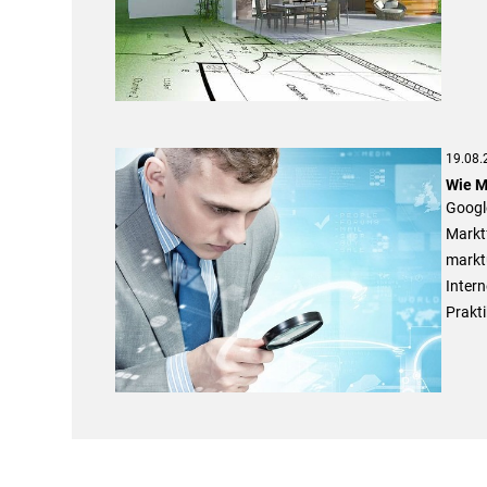
19.08.
Wie M
Google
Markt
markt
Inter
Prakti