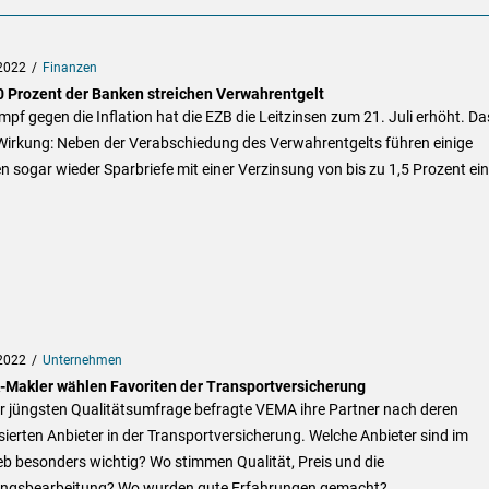
2022
Finanzen
0 Prozent der Banken streichen Verwahrentgelt
pf gegen die Inflation hat die EZB die Leitzinsen zum 21. Juli erhöht. Da
 Wirkung: Neben der Verabschiedung des Verwahrentgelts führen einige
 sogar wieder Sparbriefe mit einer Verzinsung von bis zu 1,5 Prozent ein
2022
Unternehmen
Makler wählen Favoriten der Transportversicherung
er jüngsten Qualitätsumfrage befragte VEMA ihre Partner nach deren
sierten Anbieter in der Transportversicherung. Welche Anbieter sind im
eb besonders wichtig? Wo stimmen Qualität, Preis und die
ungsbearbeitung? Wo wurden gute Erfahrungen gemacht?