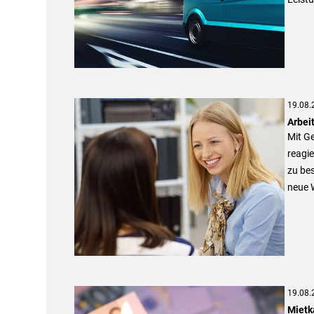
19.08.
Arbeit
Mit G
reagi
zu bes
neue 
19.08.
Mietka