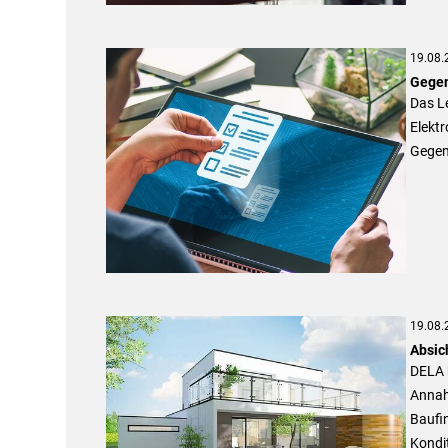
19.08.
Gegen
Das L
Elektr
Gegen
19.08.
Absic
DELA 
Annahm
Baufi
Kondi