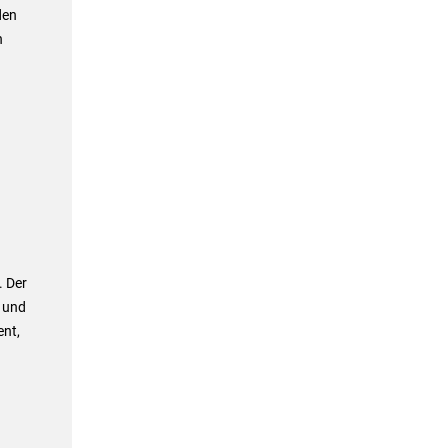
den
n
. Der
t und
ent,