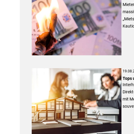
Mieter
massi
„Miet
Kauti
19.08.
Tops 
Interh
Direkt
mit Me
souver