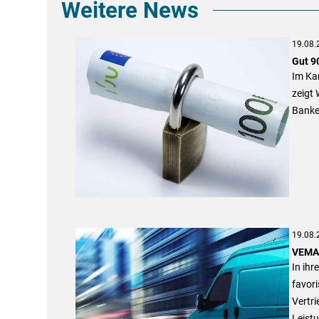
Weitere News
19.08.
Gut 9
Im Kam
zeigt
Banken
19.08.
VEMA-
In ihr
favori
Vertri
Leist