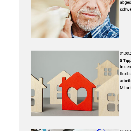
abgesi
schwe
31.03.
5 Tip
In den
flexib
arbei
Mitar