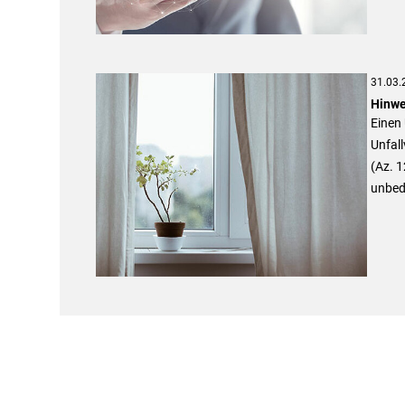
31.03.
Hinwe
Einen 
Unfall
(Az. 
unbedi