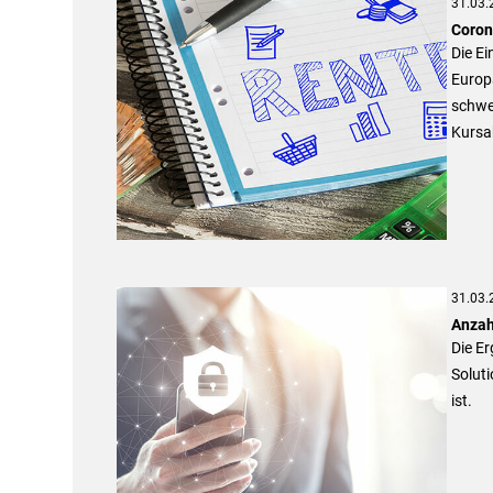
31.03.
Coron
Die Ei
Europa
schwe
Kursa
31.03.
Anzah
Die Er
Solut
ist.