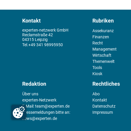
Kontakt
Rubriken
experten-netzwerk GmbH
Assekuranz
Reclamstraße 42
Finanzen
04315 Leipzig
Recht
+49 341 98995950
Management
Wirtschaft
Themenwelt
Tools
Kiosk
Redaktion
Rechtliches
Über uns
Abo
experten-Netzwerk
Kontakt
E-Mail:
team@experten.de
Datenschutz
Pressemeldungen bitte an:
Impressum
news@experten.de