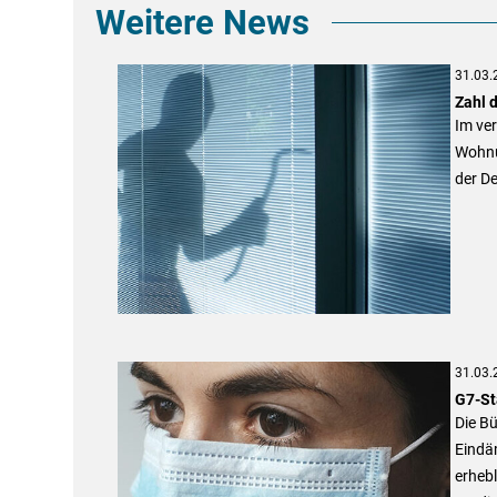
Weitere News
31.03.
Zahl 
Im ve
Wohnu
der D
31.03.
G7-St
Die B
Eindä
erhebl