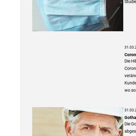
Studie
31.03.
Coron
Die Hi
Corona
veränd
Kunden
wo sol
31.03.
Gotha
Die Go
abgesi