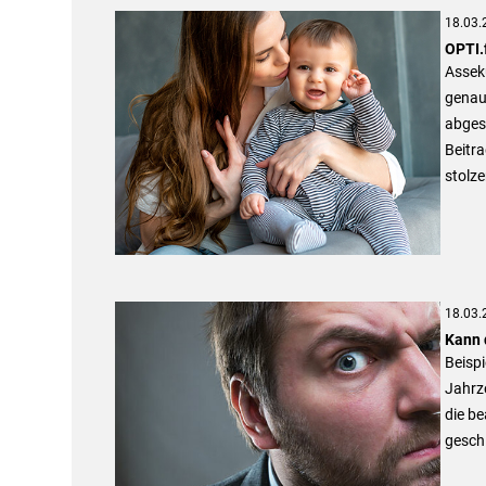
18.03.
OPTI.
Assek
genau
abges
Beitra
stolze
18.03.
Kann 
Beispi
Jahrz
die b
gesch