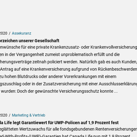
2020
Assekuranz
orzeichen unserer Gesellschaft
nwünsche für eine private Krankenzusatz- oder Krankenvollversicherun
n in der Vergangenheit zumeist unproblematisch erfüllt und die
herungsverträge zeitnah policiert werden. Natürlich gab es auch Kunden
 Antrag auf eine Krankenversicherung aufgrund von Rückenbeschwerden
 zu hohen Blutdrucks oder anderer Vorerkrankungen mit einem
gszuschlag oder in der Zusatzversicherung mit einer Ausschlusserklärun
t wurden: Doch der gewünschte Versicherungsschutz konnte ...
2020
Marketing & Vertrieb
a Life legt Garantiewert für UWP-Policen auf 1,9 Prozent fest
eglätteten Wertzuwachs für alle fondsgebundenen Rentenversicherungen
ed-With-Profits-(UWP)-Garantien hat Canada Life nun mit 1,9 Prozent