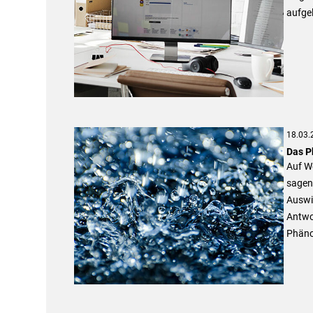
aufgel
18.03.
Das P
Auf We
sagen 
Auswi
Antwor
Phäno