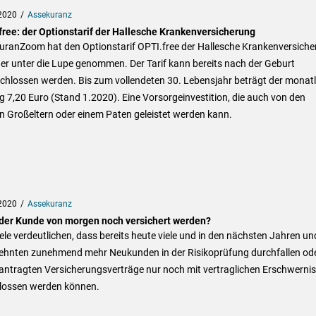
2020
Assekuranz
free: der Optionstarif der Hallesche Krankenversicherung
uranZoom hat den Optionstarif OPTI.free der Hallesche Krankenversich
er unter die Lupe genommen. Der Tarif kann bereits nach der Geburt
chlossen werden. Bis zum vollendeten 30. Lebensjahr beträgt der monatl
g 7,20 Euro (Stand 1.2020). Eine Vorsorgeinvestition, die auch von den
n Großeltern oder einem Paten geleistet werden kann.
2020
Assekuranz
der Kunde von morgen noch versichert werden?
ele verdeutlichen, dass bereits heute viele und in den nächsten Jahren un
ehnten zunehmend mehr Neukunden in der Risikoprüfung durchfallen od
eantragten Versicherungsverträge nur noch mit vertraglichen Erschwerni
lossen werden können.