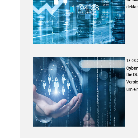
deklar
18.03.
Cyber
Die D
Versi
um ein