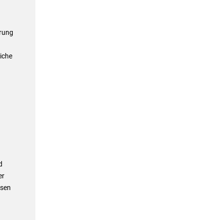
erung
iche
d
er
ssen