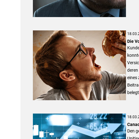
18.03.
Die V
Kunde
konnte
Versic
deren
eines
Beitra
beleg
18.03.
Canad
Den g
Unitis