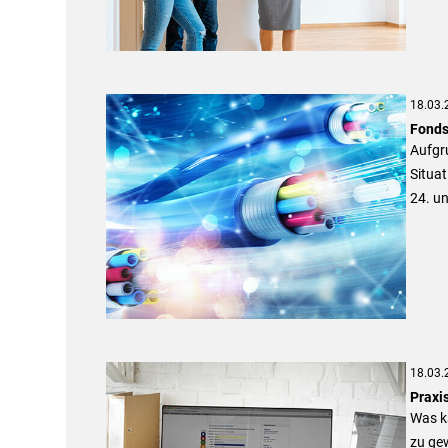
18.03.
Fonds
Aufgru
Situa
24. un
18.03.
Praxi
Was ka
zu gew