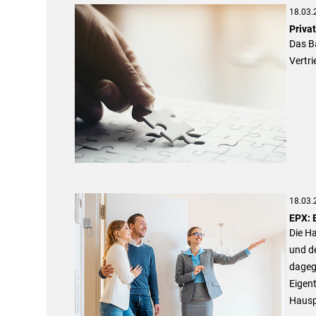
18.03.
Priva
Das B
Vertr
18.03.
EPX: 
Die Ha
und d
dageg
Eigen
Hausp