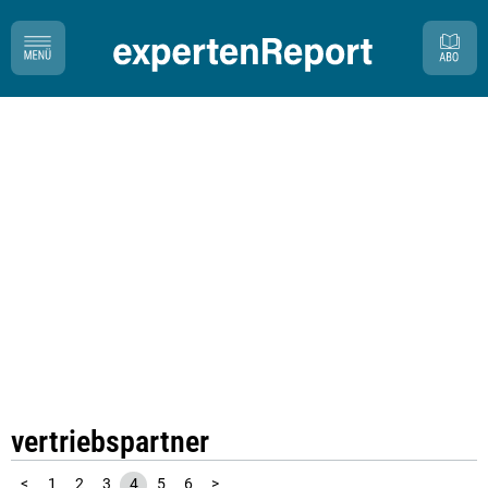
vertriebspartner
<
1
2
3
4
5
6
>