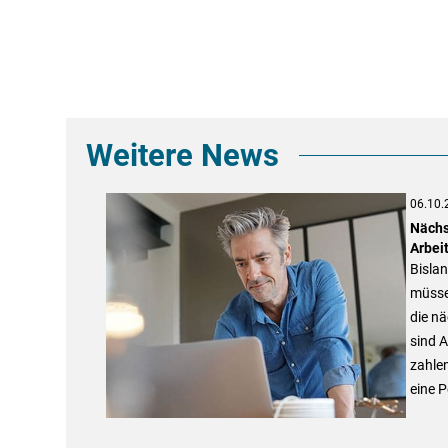
Weitere News
06.10.
Nächs
Arbei
Bislan
müsse
die n
sind A
zahlen
eine P