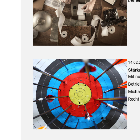
betrie
14.02.
Stärk
Mit n
Betri
Michae
Recht 