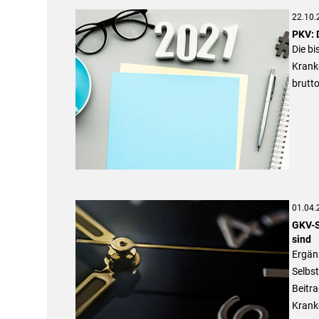
22.10.
PKV: 
Die bi
Krank
brutt
01.04.
GKV-S
sind
Ergän
Selbst
Beitra
Krank