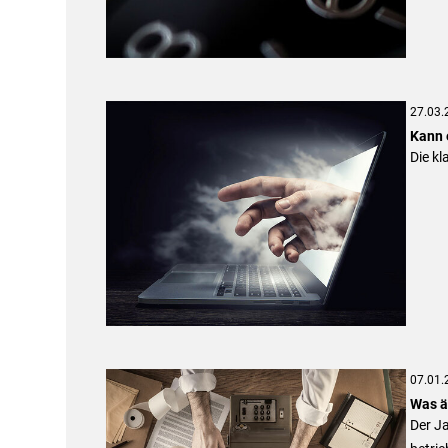
27.03.
Kann 
Die kl
07.01.
Was ä
Der Ja