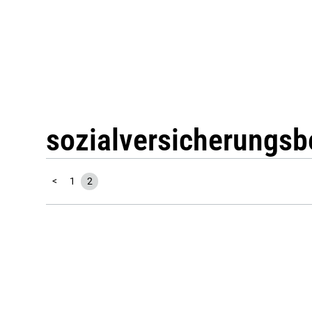
sozialversicherungsb
<
1
2