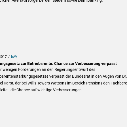
blicher Altersvorsorge, bei den Steuern sowie beim Banking.
2017
bAV
ungsgesetz zur Betriebsrente: Chance zur Verbesserung verpasst
ur wenigen Forderungen an den Regierungsentwurf des
ebsrentenstärkungsgesetzes verpasst der Bundesrat in den Augen von Dr.
l Karst, der bei Willis Towers Watsons im Bereich Pensions den Fachbere
leitet, die Chance auf wichtige Verbesserungen.