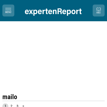
mailo
1
2
3
>