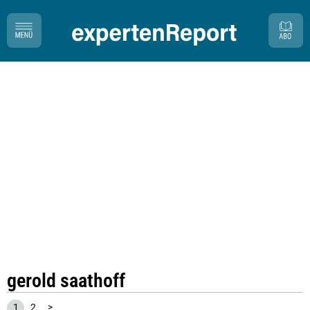
gerold saathoff
1
2
>