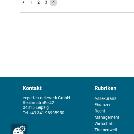
<
1
2
3
4
Kontakt
Rubriken
experten-netzwerk GmbH
Assekuranz
Reclamstraße 42
Finanzen
04315 Leipzig
Recht
+49 341 98995950
Management
Wirtschaft
Themenwelt