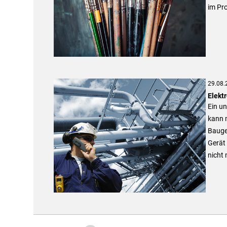
im Pr
29.08.
Elektr
Ein un
kann 
Bauger
Gerät 
nicht 