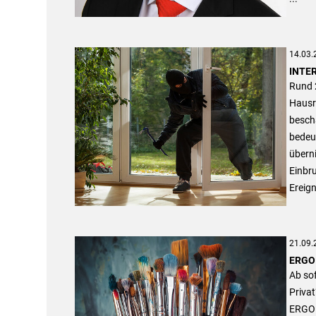
14.03.
INTER
Rund 2
Hausr
besch
bedeu
übern
Einbru
Ereign
21.09.
ERGO 
Ab so
Priva
ERGO 