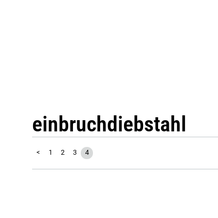
einbruchdiebstahl
<
1
2
3
4