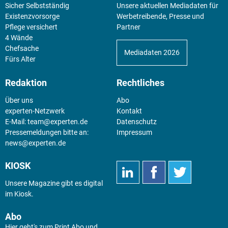
Sicher Selbstständig
Unsere aktuellen Mediadaten für
Existenz­vorsorge
Werbetreibende, Presse und
Pflege versichert
Partner
4 Wände
Chefsache
Mediadaten 2026
Fürs Alter
Redaktion
Rechtliches
Über uns
Abo
experten-Netzwerk
Kontakt
E-Mail:
team@experten.de
Datenschutz
Pressemeldungen bitte an:
Impressum
news@experten.de
KIOSK
Unsere Magazine gibt es digital
im
Kiosk
.
Abo
Hier geht's zum Print Abo und