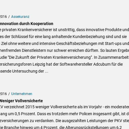
2016
Assekuranz
Innovation durch Kooperation
e privaten Krankenversicherer ist unstrittig, dass innovative Produkte un
es der Schlüssel für eine lang anhaltende Kundenbeziehung sind und sie
 Ziel ohne weitere und intensive Geschäftsbeziehungen mit Start-ups un
enfremden Dienstleistern nur schwer erreichen dürften. So lauten Ergeb
udie "Die Zukunft der Privaten Krankenversicherung". In Zusammenarbeit
rsicherungsforen Leipzig hat der Softwarehersteller Adcubum für die
sende Untersuchung der ...
2016
Unternehmen
Weniger Vollversicherte
V verzeichnet 2015 weniger Vollversicherte als im Vorjahr - ein moderate
ng um 0,5 Prozent. Dass es trotzdem mehr Policen insgesamt gibt, ist 
zversicherungen zu verdanken. Die ausgezahlten Leistungen der PKV sti
ie Branche hinweg um 4 Prozent, die Alterungsrückstellungen um 6,2