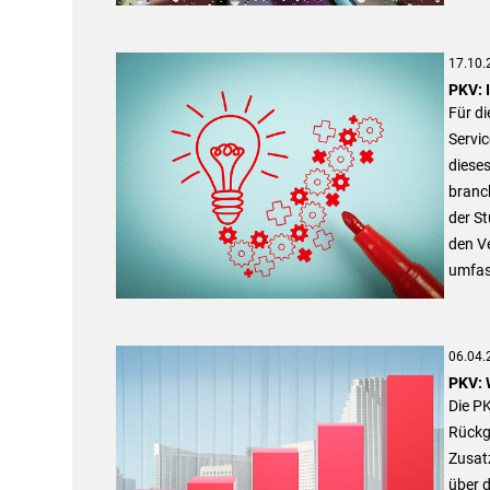
17.10.
PKV: 
Für di
Servic
dieses
branch
der St
den Ve
umfas
06.04.
PKV: 
Die PK
Rückga
Zusat
über d