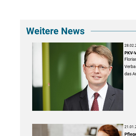
Weitere News
28.02.
PKV-V
Floria
Verba
das A
21.01.
Pflege