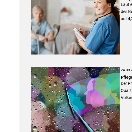
Laut e
des Be
auf 4,
24.09.
Pfleg
Der Pr
Qualit
Volke