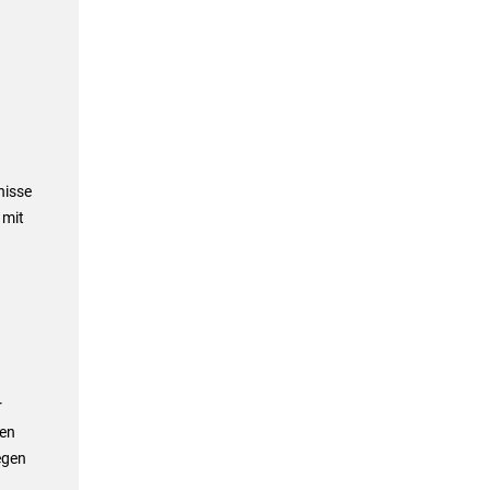
d
d
nisse
 mit
r
den
egen