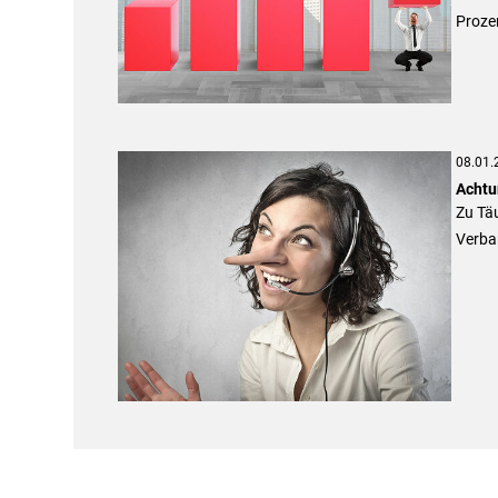
Proze
08.01.
Achtu
Zu Tä
Verba