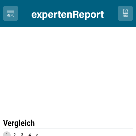
Vergleich
1
2
3
4
>