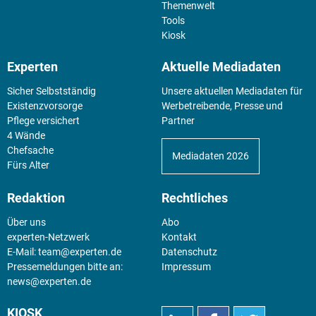
Themenwelt
Tools
Kiosk
Experten
Aktuelle Mediadaten
Sicher Selbstständig
Unsere aktuellen Mediadaten für
Existenz­vorsorge
Werbetreibende, Presse und
Pflege versichert
Partner
4 Wände
Chefsache
Mediadaten 2026
Fürs Alter
Redaktion
Rechtliches
Über uns
Abo
experten-Netzwerk
Kontakt
E-Mail:
team@experten.de
Datenschutz
Pressemeldungen bitte an:
Impressum
news@experten.de
KIOSK