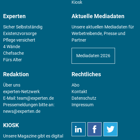
Kiosk
Experten
Aktuelle Mediadaten
Sicher Selbstständig
Unsere aktuellen Mediadaten für
Existenz­vorsorge
Werbetreibende, Presse und
Pflege versichert
Partner
4 Wände
Chefsache
Mediadaten 2026
Fürs Alter
Redaktion
Rechtliches
Über uns
Abo
experten-Netzwerk
Kontakt
E-Mail:
team@experten.de
Datenschutz
Pressemeldungen bitte an:
Impressum
news@experten.de
KIOSK
Unsere Magazine gibt es digital