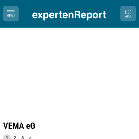
VEMA eG
1
2
3
>