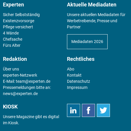
Experten
Aktuelle Mediadaten
Sicher Selbstständig
Unsere aktuellen Mediadaten für
Existenz­vorsorge
Werbetreibende, Presse und
Pflege versichert
Partner
4 Wände
Chefsache
Mediadaten 2026
Fürs Alter
Redaktion
Rechtliches
Über uns
Abo
experten-Netzwerk
Kontakt
E-Mail:
team@experten.de
Datenschutz
Pressemeldungen bitte an:
Impressum
news@experten.de
KIOSK
Unsere Magazine gibt es digital
im
Kiosk
.