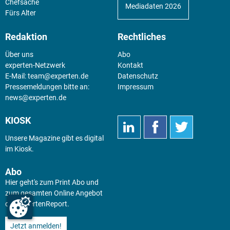
Chefsache
Mediadaten 2026
Fürs Alter
Redaktion
Rechtliches
Über uns
Abo
experten-Netzwerk
Kontakt
E-Mail:
team@experten.de
Datenschutz
Pressemeldungen bitte an:
Impressum
news@experten.de
KIOSK
Unsere Magazine gibt es digital
im
Kiosk
.
Abo
Hier geht's zum Print Abo und
zum gesamten Online Angebot
des expertenReport.
Jetzt anmelden!