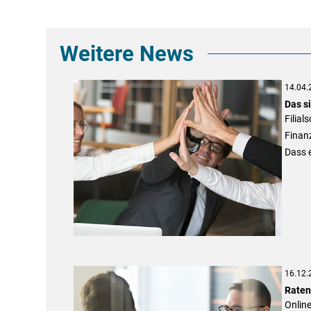
Weitere News
14.04.
Das s
Filial
Finan
Dass e
16.12.
Raten
Online