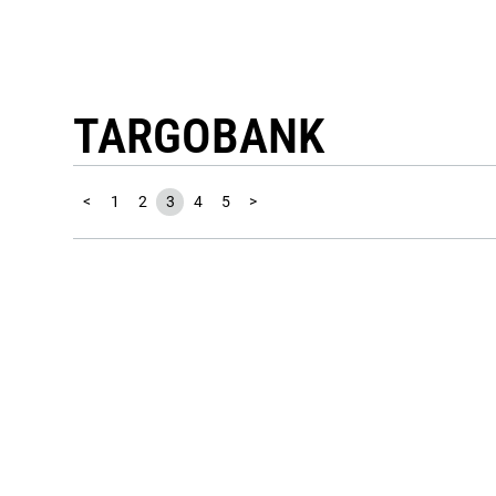
TARGOBANK
<
1
2
3
4
5
>