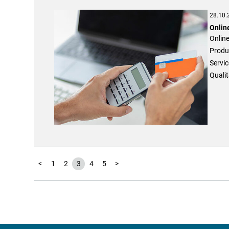
28.10.
Onlin
Online
Produk
Servic
Qualit
<
1
2
3
4
5
>