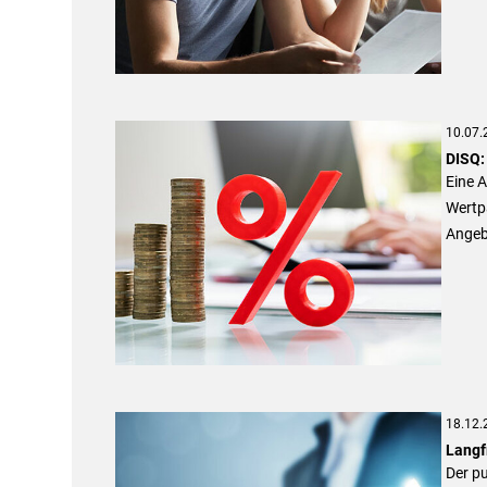
10.07.
DISQ:
Eine A
Wertpa
Angeb
18.12.
Langf
Der pu