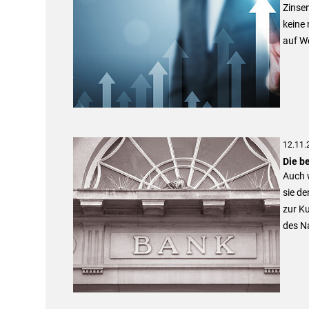
Zinsen
keine 
auf W
12.11.
Die b
Auch 
sie de
zur Ku
des N