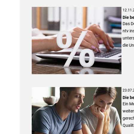
12.11.
Die b
Das De
ntv i
unters
die U
23.07.
Die b
Ein M
weiter
gerech
Qualit