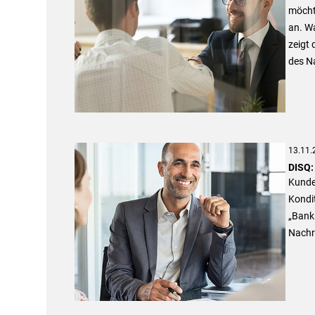
möchte
an. Wa
zeigt 
des Na
13.11.
DISQ:
Kunden
Kondit
„Bank 
Nachr