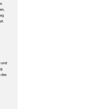
en
en,
rag
at.
e und
ng
g des