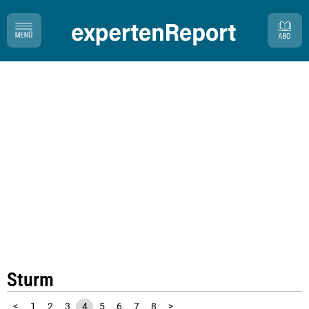
Sturm
<
1
2
3
4
5
6
7
8
>