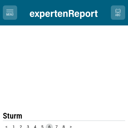
Sturm
<
1
2
3
4
5
6
7
8
>