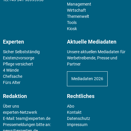
Management
Wirtschaft
Themenwelt
Tools
Kiosk
Experten
Aktuelle Mediadaten
Sicher Selbstständig
Unsere aktuellen Mediadaten für
Existenz­vorsorge
Werbetreibende, Presse und
Pflege versichert
Partner
4 Wände
Chefsache
Mediadaten 2026
Fürs Alter
Redaktion
Rechtliches
Über uns
Abo
experten-Netzwerk
Kontakt
E-Mail:
team@experten.de
Datenschutz
Pressemeldungen bitte an:
Impressum
news@experten.de