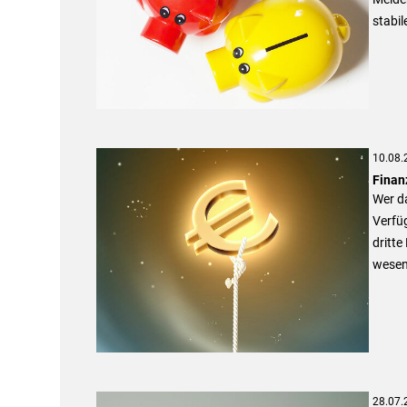
stabi
10.08.
Finan
Wer da
Verfüg
dritte
wesen
28.07.