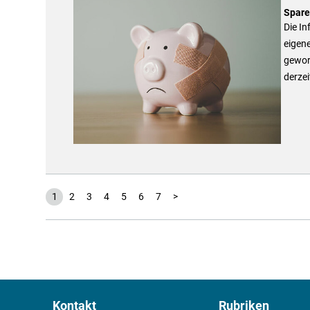
Sparen
Die In
eigene
gewor
derzei
1
2
3
4
5
6
7
>
Kontakt
Rubriken