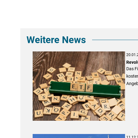
Weitere News
20.01.
Revol
Das Fi
koste
Angeb
11.12.