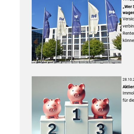
„Wer 
wage
Versic
verbin
Renten
könne
28.10.
Aktien
Immob
für di