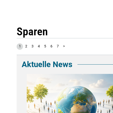
Sparen
1
2
3
4
5
6
7
>
Aktuelle News