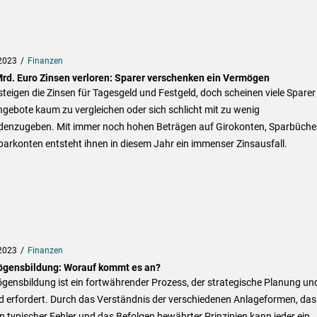
2023
Finanzen
Mrd. Euro Zinsen verloren: Sparer verschenken ein Vermögen
teigen die Zinsen für Tagesgeld und Festgeld, doch scheinen viele Sparer
gebote kaum zu vergleichen oder sich schlicht mit zu wenig
edenzugeben. Mit immer noch hohen Beträgen auf Girokonten, Sparbüche
arkonten entsteht ihnen in diesem Jahr ein immenser Zinsausfall.
2023
Finanzen
gensbildung: Worauf kommt es an?
gensbildung ist ein fortwährender Prozess, der strategische Planung un
d erfordert. Durch das Verständnis der verschiedenen Anlageformen, das
 typischer Fehler und das Befolgen bewährter Prinzipien kann jeder ein