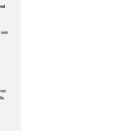
and
 sein
chen
le.