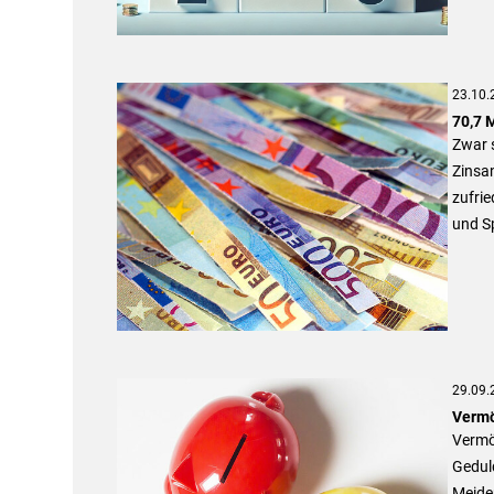
23.10.
70,7 
Zwar s
Zinsan
zufri
und Sp
29.09.
Vermö
Vermö
Gedul
Meiden