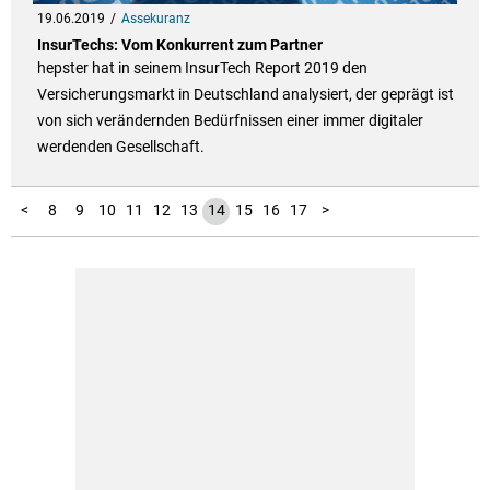
19.06.2019
Assekuranz
InsurTechs: Vom Konkurrent zum Partner
hepster hat in seinem InsurTech Report 2019 den
Versicherungsmarkt in Deutschland analysiert, der geprägt ist
von sich verändernden Bedürfnissen einer immer digitaler
werdenden Gesellschaft.
1
2
3
4
5
6
7
<
8
9
10
11
12
13
14
15
16
17
>