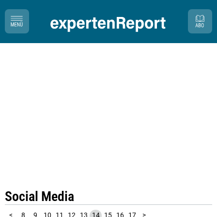
Social Media
1
2
3
4
5
6
7
<
8
9
10
11
12
13
14
15
16
17
>