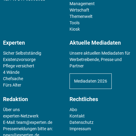
Management
Wirtschaft
Themenwelt
Tools
Kiosk
Experten
Aktuelle Mediadaten
Sicher Selbstständig
Unsere aktuellen Mediadaten für
Existenz­vorsorge
Werbetreibende, Presse und
Pflege versichert
Partner
4 Wände
Chefsache
Mediadaten 2026
Fürs Alter
Redaktion
Rechtliches
Über uns
Abo
experten-Netzwerk
Kontakt
E-Mail:
team@experten.de
Datenschutz
Pressemeldungen bitte an:
Impressum
news@experten.de