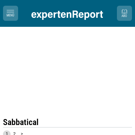
Sabbatical
1
2
>