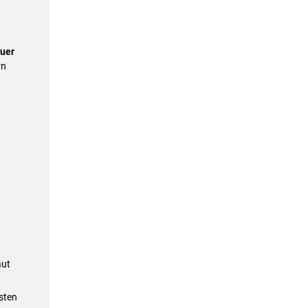
euer
rn
aut
sten