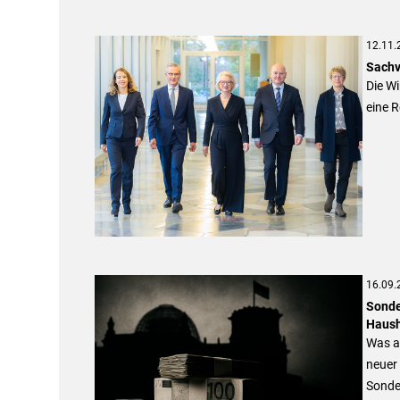
12.11.
Sachv
Die Wi
eine R
16.09.
Sonde
Haush
Was al
neuer
Sonde